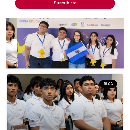
Suscribirte
BLOG
Jóvenes del Programa Oportunidades
representaron a El Salvador en el Bootcamp
y Feria "Ahorra y Emprende” en México
Leer artículo