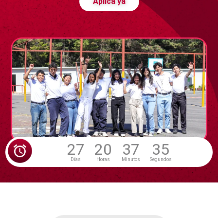
Aplica ya
27
20
37
33
Días
Horas
Minutos
Segundos