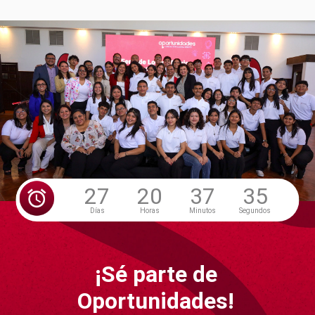
27
20
37
33
Días
Horas
Minutos
Segundos
¡Sé parte de
Oportunidades!