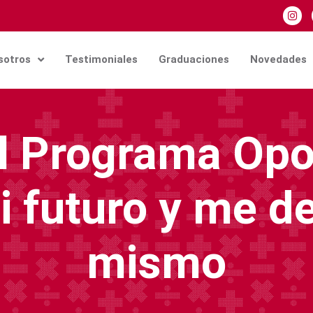
sotros
Testimoniales
Graduaciones
Novedades
el Programa Opo
 futuro y me d
mismo