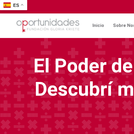
ES
Inicio
Sobre No
El Poder d
Descubrí mi