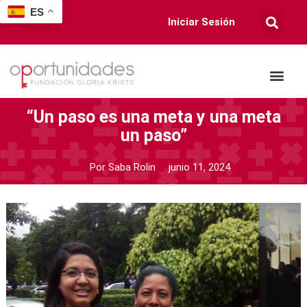
ES
Iniciar Sesión
“Un paso es una meta y una meta
un paso”
Por Saba Rolin
junio 11, 2024