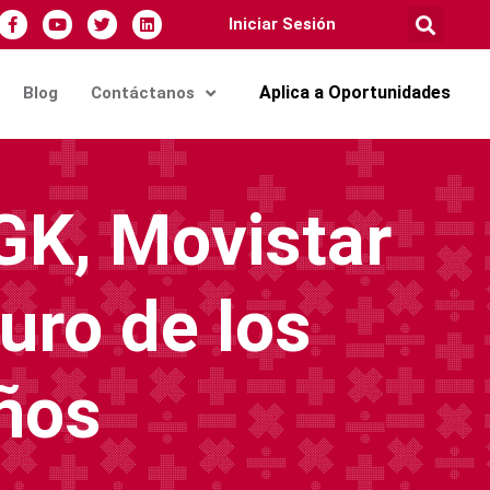
Iniciar Sesión
Aplica a Oportunidades
Blog
Contáctanos
GK, Movistar
turo de los
ños