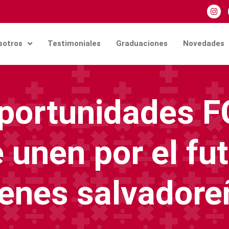
sotros
Testimoniales
Graduaciones
Novedades
ortunidades F
 unen por el fu
venes salvadore