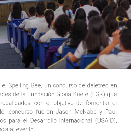
 el Spelling Bee, un concurso de deletreo en
ades de la Fundación Gloria Kriete (FGK) que
odalidades, con el objetivo de fomentar el
s del concurso fueron Jason McNabb y Paul
s para el Desarrollo Internacional (USAID),
cia al evento.