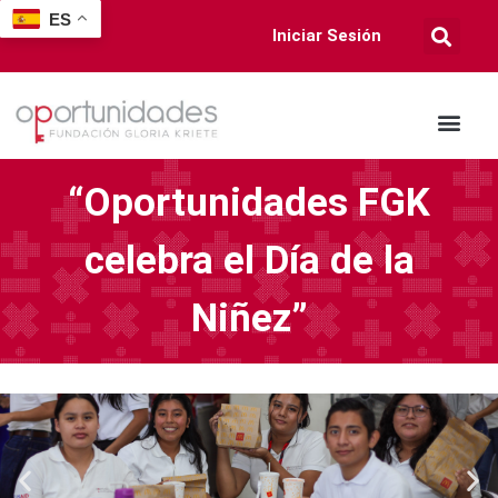
ES
Iniciar Sesión
“Oportunidades FGK
celebra el Día de la
Niñez”