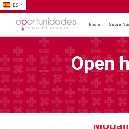
ES
Inicio
Sobre No
Open h