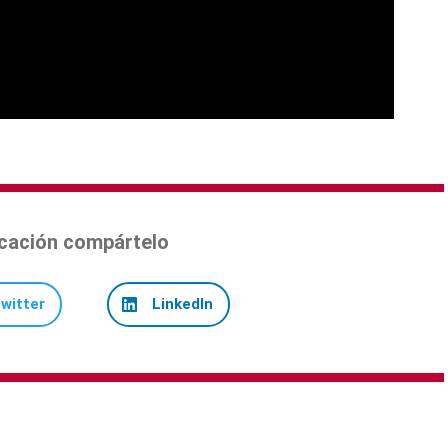
licación compártelo
witter
LinkedIn