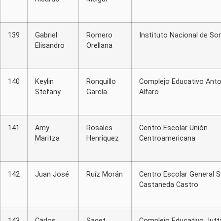
139
Gabriel
Romero
Instituto Nacional de S
Elisandro
Orellana
140
Keylin
Ronquillo
Complejo Educativo Anto
Stefany
García
Alfaro
141
Amy
Rosales
Centro Escolar Unión
Maritza
Henriquez
Centroamericana
142
Juan José
Ruíz Morán
Centro Escolar General S
Castaneda Castro
143
Carlos
Saget
Complejo Educativo Jutt