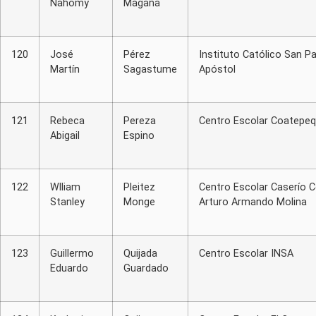
Nahomy
Magaña
120
José
Pérez
Instituto Católico San P
Martín
Sagastume
Apóstol
121
Rebeca
Pereza
Centro Escolar Coatepe
Abigail
Espino
122
Wlliam
Pleitez
Centro Escolar Caserío C
Stanley
Monge
Arturo Armando Molina
123
Guillermo
Quijada
Centro Escolar INSA
Eduardo
Guardado