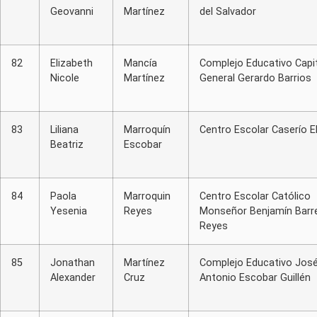
Geovanni
Martínez
del Salvador
82
Elizabeth
Mancía
Complejo Educativo Capi
Nicole
Martínez
General Gerardo Barrios
83
Liliana
Marroquín
Centro Escolar Caserío E
Beatriz
Escobar
84
Paola
Marroquin
Centro Escolar Católico
Yesenia
Reyes
Monseñor Benjamín Barre
Reyes
85
Jonathan
Martínez
Complejo Educativo Jos
Alexander
Cruz
Antonio Escobar Guillén