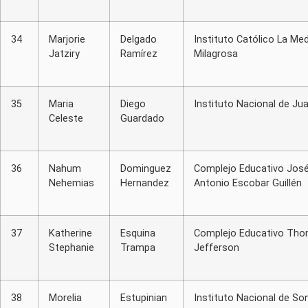
34
Marjorie
Delgado
Instituto Católico La Med
Jatziry
Ramírez
Milagrosa
35
Maria
Diego
Instituto Nacional de Ju
Celeste
Guardado
36
Nahum
Dominguez
Complejo Educativo Jos
Nehemias
Hernandez
Antonio Escobar Guillén
37
Katherine
Esquina
Complejo Educativo Th
Stephanie
Trampa
Jefferson
38
Morelia
Estupinian
Instituto Nacional de S