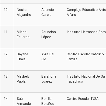
10
Nestor
Asencio
Complejo Educativo Anto
Alejandro
Garcia
Alfaro
11
Milton
Asunción
Instituto Hermanas So
Eduardo
López
12
Dayana
Avila Del
Centro Escolar Católico 
Thais
Cid
Familia
13
Meybely
Barahona
Instituto Nacional De Sa
Paola
Juárez
Tacachico
14
Saúl
Bonilla
Centro Escolar INSA
Armando
Bolaños