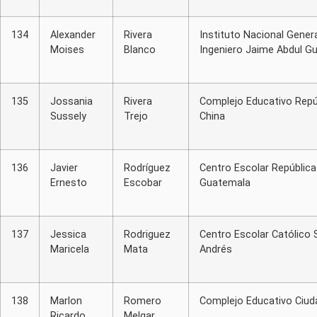
134
Alexander
Rivera
Instituto Nacional Genera
Moises
Blanco
Ingeniero Jaime Abdul Gu
135
Jossania
Rivera
Complejo Educativo Repú
Sussely
Trejo
China
136
Javier
Rodríguez
Centro Escolar República
Ernesto
Escobar
Guatemala
137
Jessica
Rodriguez
Centro Escolar Católico 
Maricela
Mata
Andrés
138
Marlon
Romero
Complejo Educativo Ciud
Ricardo
Melgar