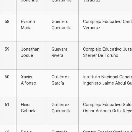
Johanna
Quintanilla
Veracruz
58
Evaleth
Guerrero
Complejo Educativo Can
María
Quintanilla
Veracruz
59
Jonathan
Guevara
Complejo Educativo Jutt
Josué
Rivera
Steiner De Toruño
60
Xavier
Gutiérrez
Instituto Nacional Genera
Alfonso
García
Ingeniero Jaime Abdul Gu
61
Heidi
Gutiérrez
Complejo Educativo Sol
Gabriela
Quintanilla
Oscar Antonio Ortíz Rey