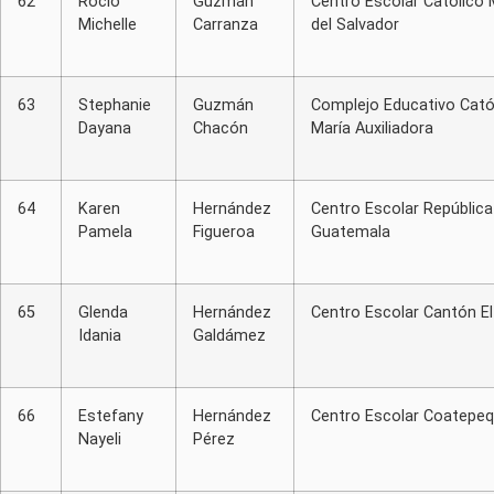
62
Rocio
Guzmán
Centro Escolar Católico
Michelle
Carranza
del Salvador
63
Stephanie
Guzmán
Complejo Educativo Cató
Dayana
Chacón
María Auxiliadora
64
Karen
Hernández
Centro Escolar República
Pamela
Figueroa
Guatemala
65
Glenda
Hernández
Centro Escolar Cantón El
Idania
Galdámez
66
Estefany
Hernández
Centro Escolar Coatepe
Nayeli
Pérez