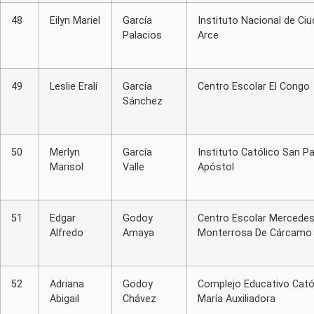
48
Eilyn Mariel
García
Instituto Nacional de Ci
Palacios
Arce
49
Leslie Erali
García
Centro Escolar El Congo
Sánchez
50
Merlyn
García
Instituto Católico San P
Marisol
Valle
Apóstol
51
Edgar
Godoy
Centro Escolar Mercede
Alfredo
Amaya
Monterrosa De Cárcamo
52
Adriana
Godoy
Complejo Educativo Cató
Abigail
Chávez
María Auxiliadora