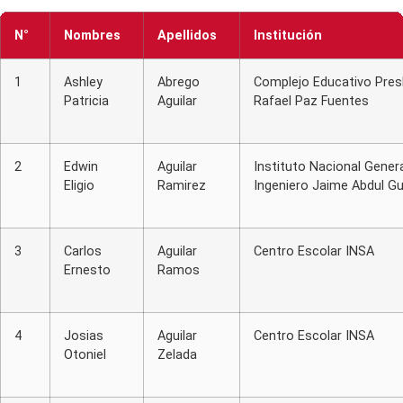
N°
Nombres
Apellidos
Institución
1
Ashley
Abrego
Complejo Educativo Pres
Patricia
Aguilar
Rafael Paz Fuentes
2
Edwin
Aguilar
Instituto Nacional Genera
Eligio
Ramirez
Ingeniero Jaime Abdul Gu
3
Carlos
Aguilar
Centro Escolar INSA
Ernesto
Ramos
4
Josias
Aguilar
Centro Escolar INSA
Otoniel
Zelada