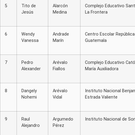
5
Tito de
Alarcón
Complejo Educativo Sant
Jesús
Medina
La Frontera
6
Wendy
Andrade
Centro Escolar República
Vanessa
Marín
Guatemala
7
Pedro
Arévalo
Complejo Educativo Cató
Alexander
Fiallos
María Auxiliadora
8
Dangely
Arévalo
Instituto Nacional Benja
Nohemi
Vidal
Estrada Valiente
9
Raul
Argumedo
Instituto Nacional de S
Alejandro
Pérez